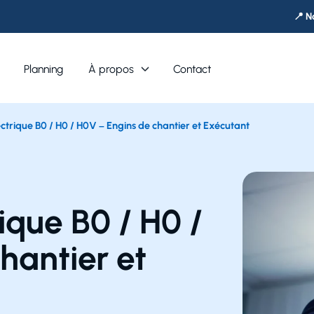
📍 N
Planning
À propos
Contact
lectrique B0 / H0 / H0V – Engins de chantier et Exécutant
rique B0 / H0 /
hantier et