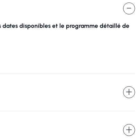
s dates disponibles et le programme détaillé de
Réserver
s pour répondre à votre demande et, avec votre accord, vous adresser ses offres. Pou
ue de confidentialité.