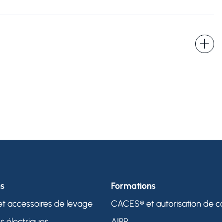
ns
Formations
et accessoires de levage
CACES® et autorisation de c
ns électriques
AIPR