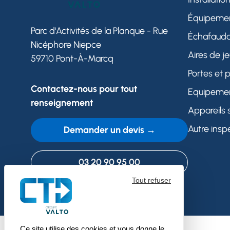
Équipement
Parc d'Activités de la Planque - Rue
Échafaud
Nicéphore Niepce
Aires de j
59710 Pont-À-Marcq
Portes et 
Contactez-nous pour tout
Equipemen
renseignement
Appareils 
Autre insp
Demander un devis →
03 20 90 95 00
Tout refuser
Ce site utilise des cookies et vous donne le