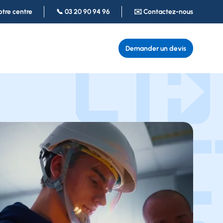
otre centre
📞 03 20 90 94 96
✉️ Contactez-nous
Demander un devis