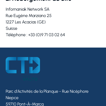
Infomaniak Network SA
Rue Eugène Marziano 25
Réserver une session
1227 Les Acacias (GE)
Vous êtes
Suisse
Téléphone : +33 (0)9 71 03 02 64
Prénom
Nom
Parc d'Activités de la Planque - Rue Nicéphore
Adresse e-mail
Niepce
59710 Pont-À-Marcq