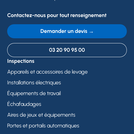
Numéro de téléphone
Contactez-nous pour tout renseignement
Demander un devis →
Votre message
03 20 90 95 00
Inspections
Appareils et accessoires de levage
Installations électriques
Réserver
Équipements de travail
CTD utilise vos données pour répondre à votre demande et, avec
Échafaudages
votre accord, vous adresser ses offres. Pour en savoir plus, consultez
notre politique de confidentialité.
Aires de jeux et équipements
Portes et portails automatiques