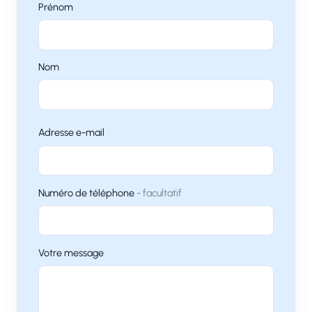
Prénom
Réserver
Nom
CTD utilise vos données pour répondre à votre demande et, avec
votre accord, vous adresser ses offres. Pour en savoir plus, consultez
notre politique de confidentialité.
Adresse e-mail
Numéro de téléphone
facultatif
Votre message